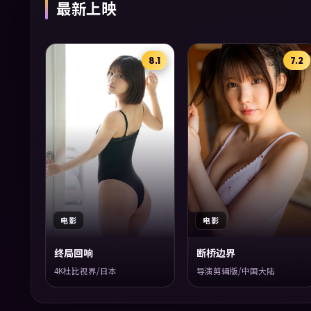
最新上映
8.1
7.2
电影
电影
终局回响
断桥边界
4K杜比视界/日本
导演剪辑版/中国大陆