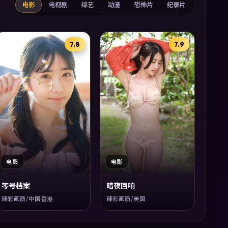
电影
电视剧
综艺
动漫
恐怖片
纪录片
7.8
7.9
电影
电影
零号档案
暗夜回响
臻彩画质/中国香港
臻彩画质/美国