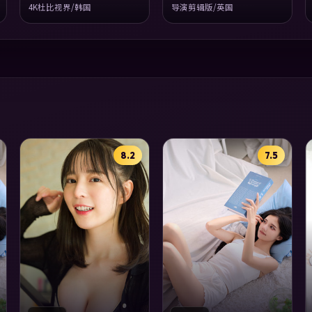
4K杜比视界/韩国
导演剪辑版/英国
8.2
7.5