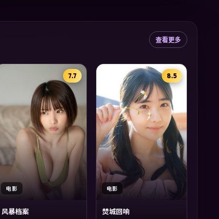
查看更多
7.7
8.5
电影
电影
风暴档案
焚城回响