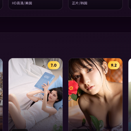
HD高清/美国
正片/韩国
7.0
9.2