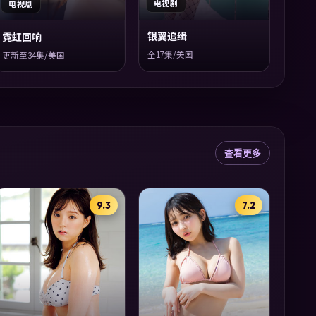
电视剧
电视剧
银翼追缉
霓虹回响
全17集/美国
更新至34集/美国
查看更多
9.3
7.2