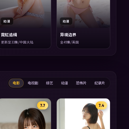
动漫
动漫
霓虹追缉
异境边界
更新至33集/中国大陆
全49集/英国
电影
电视剧
综艺
动漫
恐怖片
纪录片
7.7
7.4